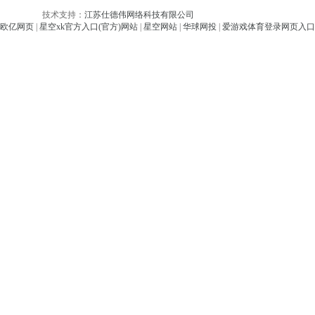
技术支持：
江苏仕德伟网络科技有限公司
欧亿网页
|
星空xk官方入口(官方)网站
|
星空网站
|
华球网投
|
爱游戏体育登录网页入口