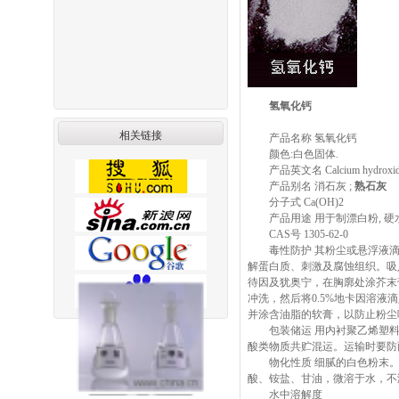
氢氧化钙
相关链接
产品名称 氢氧化钙
颜色:白色固体.
产品英文名 Calcium hydroxide;Hydra
产品别名 消石灰 ;
熟石灰
分子式 Ca(OH)2
产品用途 用于制漂白粉, 硬
CAS号 1305-62-0
毒性防护 其粉尘或悬浮液滴
解蛋白质、刺激及腐蚀组织。吸入
待因及犹奥宁，在胸廓处涂芥末膏；
冲洗，然后将0.5%地卡因溶
并涂含油脂的软膏，以防止粉尘
包装储运 用内衬聚乙烯塑料薄
酸类物质共贮混运。运输时要防
物化性质 细腻的白色粉末。相
酸、铵盐、甘油，微溶于水，不
水中溶解度