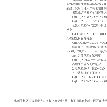
灰沙浆砌砖抹墙的事实熟为人知
的酸，然后再通入二氧化碳使剩
氢氧化钙溶液和饱和碳酸钠溶
Ca(OH)2 + Na2CO3=2
Ca(OH)2+CO2=CaCO3↓
如果在氢氧化钙溶液中继续通入
反应
CaCO3+CO2+H2O=Ca(H
为碳酸氢钙受热分解
Ca(HCO3)2==CaCO3↓+CO2
氢氧化钙不能盛放在带玻璃塞
NaOH,KOH,RbOH，Ba(OH)2
放在带玻璃塞的试剂瓶中，
Ca(OH)2+SiO2===CaSiO3↓
而硅酸钙会沉淀在瓶塞上，导
制取氢氧化钙：H2O+CaO=C
初中需掌握的并不多：
Ca(OH)2＋CO2＝CaCO3↓＋
Ca(OH)2 + Na2CO3=2NaO
华球手机网页版登录入口版权所有 地址:昆山市玉山镇高新科技园区岚清路406号