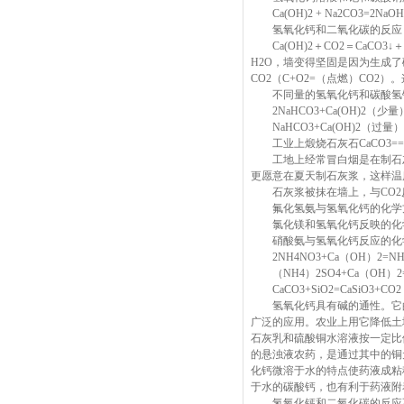
Ca(OH)2 + Na2CO3=2
氢氧化钙和二氧化碳的反应
Ca(OH)2＋CO2＝CaCO
H2O，墙变得坚固是因为生成了
CO2（C+O2=（点燃）CO2
不同量的氢氧化钙和碳酸氢
2NaHCO3+Ca(OH)2（少量）=
NaHCO3+Ca(OH)2（过量）=C
工业上煅烧石灰石CaCO3==
工地上经常冒白烟是在制石灰浆Ca
更愿意在夏天制石灰浆，这样温
石灰浆被抹在墙上，与CO2反应后变
氟化氢氨与氢氧化钙的化学方程式：NH4
氯化镁和氢氧化钙反映的化学方程式：M
硝酸氨与氢氧化钙反应的化
2NH4NO3+Ca（OH）2=NH3
（NH4）2SO4+Ca（OH）2=N
CaCO3+SiO2=CaSiO3+C
氢氧化钙具有碱的通性。它的
广泛的应用。农业上用它降低土
石灰乳和硫酸铜水溶液按一定比
的悬浊液农药，是通过其中的铜
化钙微溶于水的特点使药液成粘
于水的碳酸钙，也有利于药液附
氢氧化钙和二氧化碳的反应不