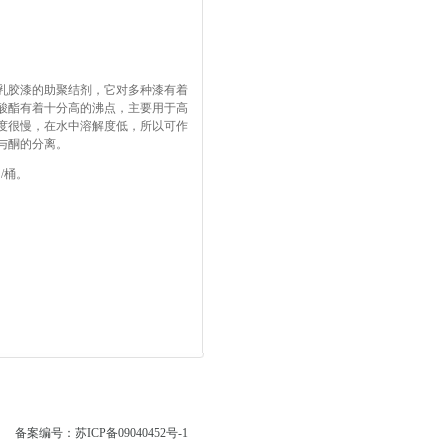
乳胶漆的助聚结剂，它对多种漆有着
酸酯有着十分高的沸点，主要用于高
度很慢，在水中溶解度低，所以可作
与酮的分离。
/桶。
备案编号：苏ICP备09040452号-1