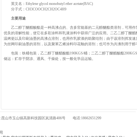
英文名：Ethylene glycol monobutyl ether acetate(BAC)
分子式：CH3COOCH2CH2OC4H9
主要用途
乙二醇丁醚醋酸酯是一种高沸点的、含多官能基的二元醇醚酯类溶剂，可用作
优良的溶解性能，使它在多彩涂料和乳液涂料中获得广泛的应用。二乙二醇丁醚醋
温烤瓷以及印刷油墨的高沸点溶剂，也用作乳胶漆的助聚结剂；由于该溶剂挥发速
为丝网印刷油墨的溶剂，以及聚苯乙烯涂料印花釉的溶剂；也可作为共沸剂用于醇
包装：铁桶包装，乙二醇丁醚醋酸酯190KGS/桶；二乙二醇丁醚醋酸酯200KGS
储运：贮存于阴凉、通风、干燥处，按一般化学品运输。
山市玉山镇高新科技园区岚清路406号 电话:18662651299
司