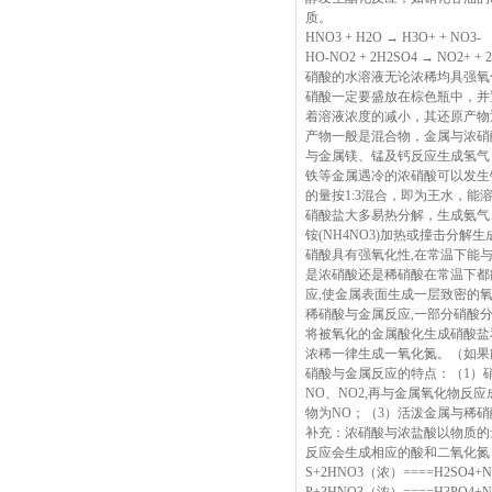
质。
HNO3 + H2O → H3O+ + NO3
HO-NO2 + 2H2SO4 → NO2+ 
硝酸的水溶液无论浓稀均具强氧
硝酸一定要盛放在棕色瓶中，并
着溶液浓度的减小，其还原产物逐
产物一般是混合物，金属与浓硝
与金属镁、锰及钙反应生成氢气
铁等金属遇冷的浓硝酸可以发生
的量按1:3混合，即为王水，能
硝酸盐大多易热分解，生成氨气
铵(NH4NO3)加热或撞击分
硝酸具有强氧化性,在常温下能
是浓硝酸还是稀硝酸在常温下都
应,使金属表面生成一层致密的氧
稀硝酸与金属反应,一部分硝酸
将被氧化的金属酸化生成硝酸盐
浓稀一律生成一氧化氮。（如果
硝酸与金属反应的特点：（1）
NO、NO2,再与金属氧化物反
物为NO；（3）活泼金属与稀硝酸
补充：浓硝酸与浓盐酸以物质的量之
反应会生成相应的酸和二氧化氮
S+2HNO3（浓）====H2SO4+N