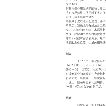
P+3HNO3（浓）====H3PO
为81.63%
硝酸与氨作用生成硝酸铵，它也
湿时容易结块，使用时不太方便
到冲击就可能发生爆炸。
硝酸溅于皮肤能引起烧伤，并染
不稳定，遇光或热分解放出二氧
应。浓硝酸和有机物、木屑等相
生成一种鲜明的黄蛋白酸黄色物
炸药和硝酸有密切的关系。最早
浓硫酸发生反应，生成的硝酸纤
制备
工业上用二氧化氮与水
3NO2 + H2O → 2HNO3 + NO
2NO + O2 → 2NO2 （在空
合成氨工业和硝酸的生产密切相
步转变为二氧化氮，二氧化氮与
工业上一般采用氮氧化法制得。
(一般为65%左右)的市售产品.
用途
硝酸是在工业上和实验室