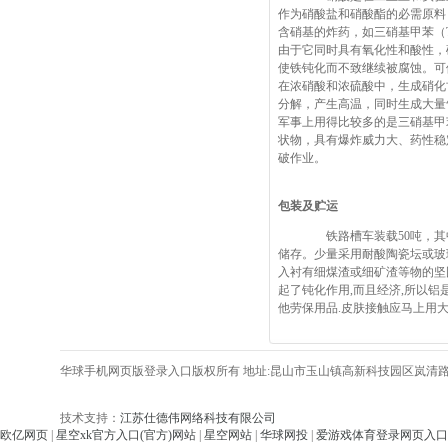
作为硝酸盐和硝酸酯的必需原料
含硝基的炸药，如三硝基甲苯（
由于它同时具有氧化性和酸性，
使铁钝化而不致继续被腐蚀。可
在浓硝酸和浓硫酸中，生成硝化
分解，产生高温，同时生成大量
军事上用得比较多的是三硝基甲
状物，具有爆炸威力大、药性稳
破作业。
包装及贮运
铁路槽车装载50吨，其中
储存。少量采用耐酸陶瓷坛或玻
入衬有细煤渣或细矿渣等物的坚
起了钝化作用,而且经济,所以铝
他劳保用品.皮肤接触应马上用大量清
华球手机网页版登录入口版权所有 地址:昆山市玉山镇高新科技园区岚清路406号
技术支持：
江苏仕德伟网络科技有限公司
欧亿网页
|
星空xk官方入口(官方)网站
|
星空网站
|
华球网投
|
爱游戏体育登录网页入口