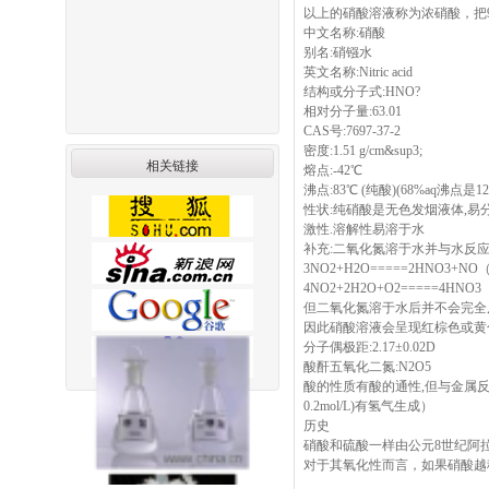
以上的硝酸溶液称为浓硝酸，把
中文名称:硝酸
别名:硝镪水
英文名称:Nitric acid
结构或分子式:HNO?
相对分子量:63.01
CAS号:7697-37-2
密度:1.51 g/cm&sup3;
相关链接
熔点:-42℃
沸点:83℃ (纯酸)(68%aq沸点是12
性状:纯硝酸是无色发烟液体,易
激性.溶解性易溶于水
补充:二氧化氮溶于水并与水反
3NO2+H2O=====2HNO3
4NO2+2H2O+O2=====4HNO3
但二氧化氮溶于水后并不会完全反
因此硝酸溶液会呈现红棕色或黄
分子偶极距:2.17±0.02D
酸酐五氧化二氮:N2O5
酸的性质有酸的通性,但与金属反应
0.2mol/L)有氢气生成）
历史
硝酸和硫酸一样由公元8世纪阿拉
对于其氧化性而言，如果硝酸越