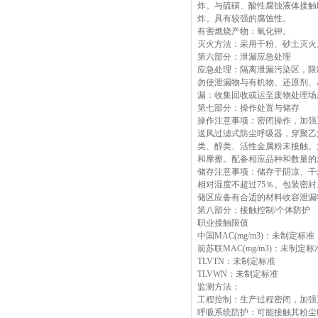
炸。与硫磺、酸性腐蚀液体接触
炸。具有较强的腐蚀性。
有害燃烧产物：氧化钾。
灭火方法：采用干粉、砂土灭火
第六部分：泄漏应急处理
应急处理：隔离泄漏污染区，限
勿使泄漏物与有机物、还原剂、
漏：收集回收或运至废物处理场
第七部分：操作处置与储存
操作注意事项：密闭操作，加强
送风过滤式防尘呼吸器，穿聚乙
类、醇类、活性金属粉末接触。
和摩擦。配备相应品种和数量的
储存注意事项：储存于阴凉、干
相对湿度不超过75％。包装密
储区应备有合适的材料收容泄漏
第八部分：接触控制/个体防护
职业接触限值
中国MAC(mg/m3)：未制定标准
前苏联MAC(mg/m3)：未制定标
TLVTN：未制定标准
TLVWN：未制定标准
监测方法：
工程控制：生产过程密闭，加强
呼吸系统防护：可能接触其粉尘