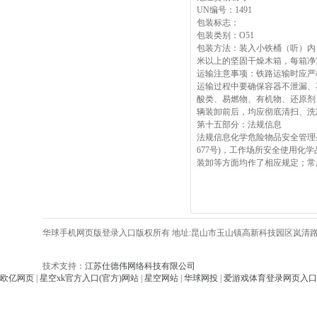
UN编号：1491
包装标志：
包装类别：O51
包装方法：装入小铁桶（听）内
米以上的坚固干燥木箱，每箱净
运输注意事项：铁路运输时应严
运输过程中要确保容器不泄漏、
酸类、易燃物、有机物、还原剂
辆装卸前后，均应彻底清扫、洗
第十五部分：法规信息
法规信息化学危险物品安全管理条例 
677号)，工作场所安全使用化学
装卸等方面均作了相应规定；常用危险
华球手机网页版登录入口版权所有 地址:昆山市玉山镇高新科技园区岚清路406号
技术支持：
江苏仕德伟网络科技有限公司
欧亿网页
|
星空xk官方入口(官方)网站
|
星空网站
|
华球网投
|
爱游戏体育登录网页入口