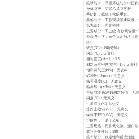
眼睛防护：呼吸系统防护中已作
身体防护：穿聚乙烯防毒服。
手防护：戴氯丁橡胶手套。
其他防护：工作现场禁止吸烟、
第九部分：理化特性
主要成分：工业级 有效氧含量≥
外观与性状：黄色无定形块状物
pH：
熔点(℃)：490(分解)
沸点(℃)：无资料
相对密度(水=1)：3.5
相对蒸气密度(空气=1)：无资料
饱和蒸气压(kPa)：无资料
燃烧热(kJ/mol)：无意义
临界温度(℃)：无意义
临界压力(MPa)：无意义
辛醇/水分配系数的对数值：无
闪点(℃)：无意义
引燃温度(℃) 无意义
爆炸上限%(V/V)：无意义
爆炸下限%(V/V)：无意义
溶解性：不溶于乙醇。
主要用途：用作氧化剂、漂白剂
其它理化性质：280
第十部分：稳定性和反应活性