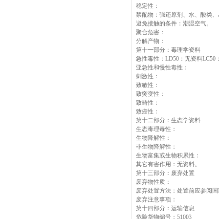
稳定性：
禁配物：强还原剂、水、酸类、
避免接触的条件：潮湿空气。
聚合危害：
分解产物：
第十一部分：毒理学资料
急性毒性：LD50：无资料LC5
亚急性和慢性毒性：
刺激性：
致敏性：
致突变性：
致畸性：
致癌性：
第十二部分：生态学资料
生态毒理毒性：
生物降解性：
非生物降解性：
生物富集或生物积累性：
其它有害作用：无资料。
第十三部分：废弃处置
废弃物性质：
废弃处置方法：处置前应参阅国
废弃注意事项：
第十四部分：运输信息
危险货物编号：51003