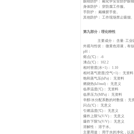
眼睛防护： 戴化学安全防护眼
身体防护： 穿防腐工作服。
手防护： 戴橡胶手套。
其他防护： 工作现场禁止吸烟
第九部分：理化特性
主要成分： 含量: 工业级 
外观与性状： 微黄色溶液，有
pH：
熔点(℃)： -6
沸点(℃)： 102.2
相对密度(水=1)： 1.10
相对蒸气密度(空气=1)： 无资料
饱和蒸气压(kPa)： 无资料
燃烧热(kJ/mol)： 无意义
临界温度(℃)： 无资料
临界压力(MPa)： 无资料
辛醇/水分配系数的对数值： 无
闪点(℃)： 无意义
引燃温度(℃)： 无意义
爆炸上限%(V/V)： 无意义
爆炸下限%(V/V)： 无意义
溶解性： 溶于水。
主要用途： 用于水的净化，以