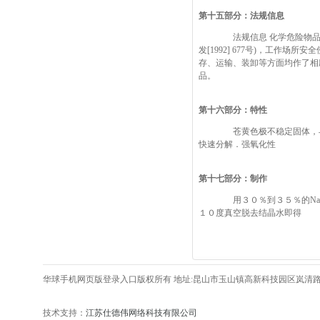
第十五部分：法规信息
法规信息 化学危险物品安全
发[1992] 677号)，工作场
存、运输、装卸等方面均作了相应规
品。
第十六部分：特性
苍黄色极不稳定固体，与有机
快速分解．强氧化性
第十七部分：制作
用３０％到３５％的NaOH水
１０度真空脱去结晶水即得
华球手机网页版登录入口版权所有 地址:昆山市玉山镇高新科技园区岚清路406号
技术支持：
江苏仕德伟网络科技有限公司