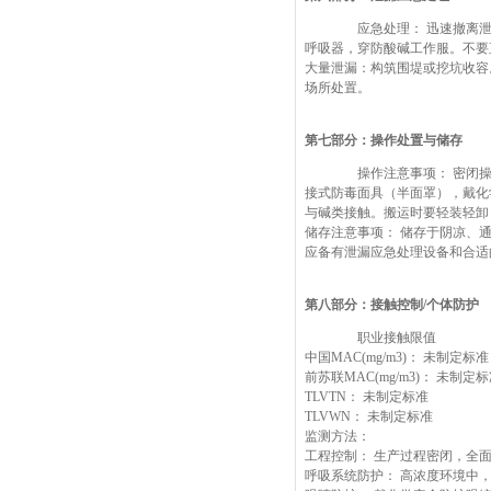
应急处理： 迅速撤离泄
呼吸器，穿防酸碱工作服。不要
大量泄漏：构筑围堤或挖坑收容
场所处置。
第七部分：操作处置与储存
操作注意事项： 密闭操
接式防毒面具（半面罩），戴化
与碱类接触。搬运时要轻装轻卸
储存注意事项： 储存于阴凉、
应备有泄漏应急处理设备和合适
第八部分：接触控制/个体防护
职业接触限值
中国MAC(mg/m3)： 未制定标准
前苏联MAC(mg/m3)： 未制定
TLVTN： 未制定标准
TLVWN： 未制定标准
监测方法：
工程控制： 生产过程密闭，全
呼吸系统防护： 高浓度环境中