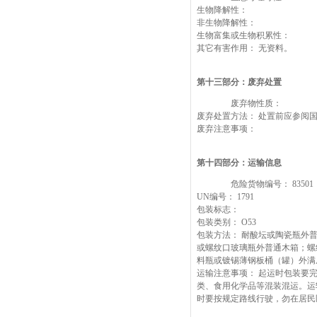
生物降解性：
非生物降解性：
生物富集或生物积累性：
其它有害作用： 无资料。
第十三部分：废弃处置
废弃物性质：
废弃处置方法： 处置前应参阅
废弃注意事项：
第十四部分：运输信息
危险货物编号： 83501
UN编号： 1791
包装标志：
包装类别： O53
包装方法： 耐酸坛或陶瓷瓶外
或螺纹口玻璃瓶外普通木箱；螺
料瓶或镀锡薄钢板桶（罐）外满
运输注意事项： 起运时包装要
类、食用化学品等混装混运。运
时要按规定路线行驶，勿在居民