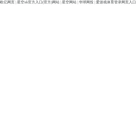
欧亿网页
|
星空xk官方入口(官方)网站
|
星空网站
|
华球网投
|
爱游戏体育登录网页入口