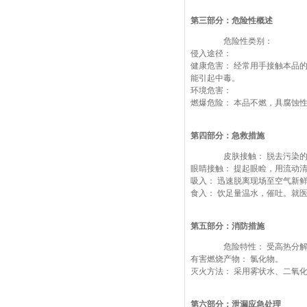
第三部分：危险性概述
危险性类别：
侵入途径：
健康危害： 经常用手接触本品
能引起中毒。
环境危害：
燃爆危险： 本品不燃，具腐蚀
第四部分：急救措施
皮肤接触： 脱去污染的
眼睛接触： 提起眼睑，用流动
吸入： 迅速脱离现场至空气新
食入： 饮足量温水，催吐。就
第五部分：消防措施
危险特性： 受高热分解
有害燃烧产物： 氯化物。
灭火方法： 采用雾状水、二氧
第六部分：泄漏应急处理