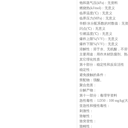
饱和蒸气压(kPa)：无资料
燃烧热(kJ/mol)：无意义
临界温度(℃)：无意义
临界压力(MPa)：无意义
辛醇/水分配系数的对数值：无
闪点(℃)：无意义
引燃温度(℃)：无意义
爆炸上限%(V/V)：无意义
爆炸下限%(V/V)：无意义
溶解性：溶于水、无机酸，不溶
主要用途：用作木材防腐剂、熟
其它理化性质：
第十部分：稳定性和反应活性
稳定性：
避免接触的条件：
禁配物：强酸。
聚合危害：
分解产物：
第十一部分：毒理学资料
急性毒性： LD50：100 mg/kg
亚急性和慢性毒性：
刺激性：
致敏性：
致突变性：
致畸性：