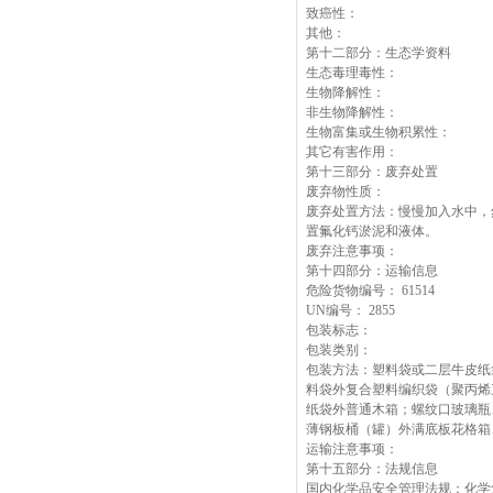
致癌性：
其他：
第十二部分：生态学资料
生态毒理毒性：
生物降解性：
非生物降解性：
生物富集或生物积累性：
其它有害作用：
第十三部分：废弃处置
废弃物性质：
废弃处置方法：慢慢加入水中，
置氟化钙淤泥和液体。
废弃注意事项：
第十四部分：运输信息
危险货物编号： 61514
UN编号： 2855
包装标志：
包装类别：
包装方法：塑料袋或二层牛皮纸
料袋外复合塑料编织袋（聚丙烯
纸袋外普通木箱；螺纹口玻璃瓶
薄钢板桶（罐）外满底板花格箱
运输注意事项：
第十五部分：法规信息
国内化学品安全管理法规：化学危