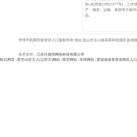
则 (化劳发[1992] 677号)
产、储存、运输、装卸等方面均作了
品。
华球手机网页版登录入口版权所有 地址:昆山市玉山镇高新科技园区岚清路406号
技术支持：
江苏仕德伟网络科技有限公司
欧亿网页
|
星空xk官方入口(官方)网站
|
星空网站
|
华球网投
|
爱游戏体育登录网页入口