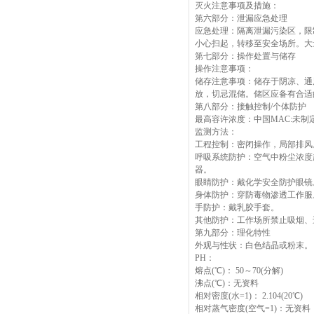
灭火注意事项及措施：
第六部分：泄漏应急处理
应急处理：隔离泄漏污染区，限
小心扫起，转移至安全场所。大
第七部分：操作处置与储存
操作注意事项：
储存注意事项：储存于阴凉、通
放，切忌混储。储区应备有合适
第八部分：接触控制/个体防护
最高容许浓度：中国MAC:未制
监测方法：
工程控制：密闭操作，局部排风
呼吸系统防护：空气中粉尘浓度
器。
眼睛防护：戴化学安全防护眼镜
身体防护：穿防毒物渗透工作服
手防护：戴乳胶手套。
其他防护：工作场所禁止吸烟、
第九部分：理化特性
外观与性状：白色结晶或粉末。
PH：
熔点(℃)： 50～70(分解)
沸点(℃)：无资料
相对密度(水=1)： 2.104(20℃)
相对蒸气密度(空气=1)：无资料