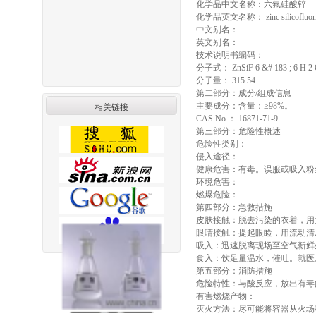
化学品中文名称：六氟硅酸锌
化学品英文名称： zinc silicofluori
中文别名：
英文别名：
技术说明书编码：
分子式： ZnSiF 6 &# 183 ; 6 H 2
分子量： 315.54
第二部分：成分/组成信息
主要成分：含量：≥98%。
相关链接
CAS No.： 16871-71-9
第三部分：危险性概述
危险性类别：
侵入途径：
健康危害：有毒。误服或吸入粉
环境危害：
燃爆危险：
第四部分：急救措施
皮肤接触：脱去污染的衣着，用
眼睛接触：提起眼睑，用流动清
吸入：迅速脱离现场至空气新鲜
食入：饮足量温水，催吐。就医
第五部分：消防措施
危险特性：与酸反应，放出有毒
有害燃烧产物：
灭火方法：尽可能将容器从火场