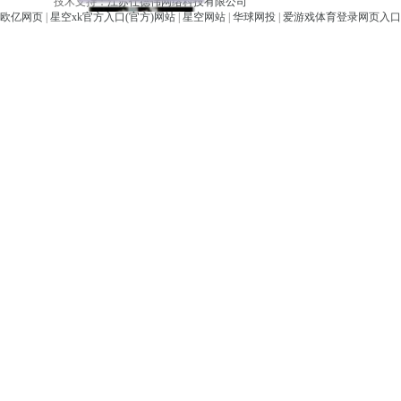
技术支持：
江苏仕德伟网络科技有限公司
欧亿网页
|
星空xk官方入口(官方)网站
|
星空网站
|
华球网投
|
爱游戏体育登录网页入口