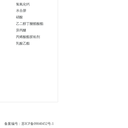
氢氧化钙
水合肼
硝酸
乙二醇丁醚醋酸酯
异丙醚
丙烯酸酯胶粘剂
乳酸乙酯
备案编号：苏ICP备09040452号-1