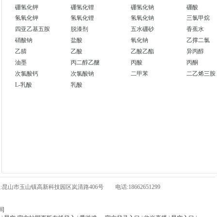
硼氢化钾
硼氢化锂
硼氢化钠
硼酸
氢氧化钾
氢氧化锂
氢氧化钠
三氯甲烷
四亚乙基五胺
脱漆剂
五水硼砂
香蕉水
硝酸钠
盐酸
氧化钠
乙撑二氯
乙腈
乙酸
乙酸乙酯
异丙醇
油墨
丙二醇乙醚
丙酸
丙酮
次氯酸钙
次氯酸钠
二甲苯
二乙烯三胺
L-乳酸
乳酸
山市玉山镇高新科技园区岚清路406号 电话:18662651299
司