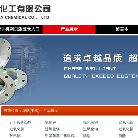
球手机网页版登录入口
产品展示
留言本
当前位置：华球(中国) > 产品展示
2-丁氧基乙醇
氟化钾
氟化氢钾
过氧化钡
过氧化钾
过氧化镁
过氧化钠
过氧化氢
环己酮
甲基苯基二氯硅烷
磷酸
硫酸